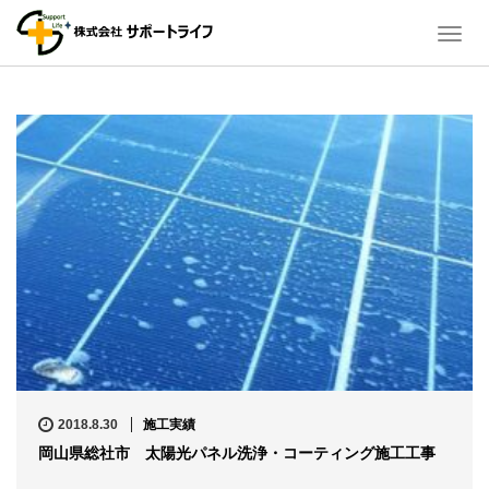
T
o
g
g
l
e
n
a
v
i
g
a
t
i
o
n
2018.8.30
施工実績
岡山県総社市 太陽光パネル洗浄・コーティング施工工事