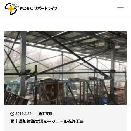
T
o
g
g
l
e
n
a
v
i
g
a
t
i
o
n
2019.4.25
施工実績
岡山県加賀郡太陽光モジュール洗浄工事