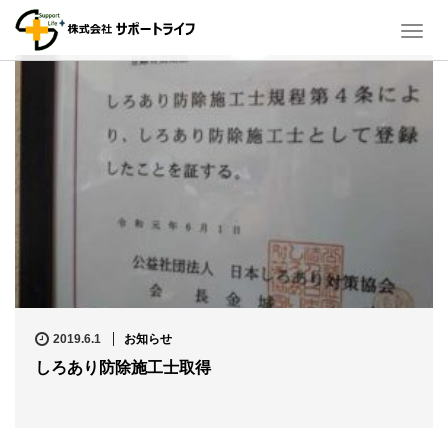
T
o
g
g
l
e
n
a
v
i
g
a
t
i
o
n
2019.6.1
お知らせ
しろあり防除施工士取得