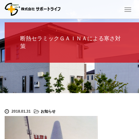
T
o
g
g
l
断熱セラミックＧＡＩＮＡによる寒さ対
e
策
n
a
v
i
g
a
t
i
o
n
2018.01.31
お知らせ