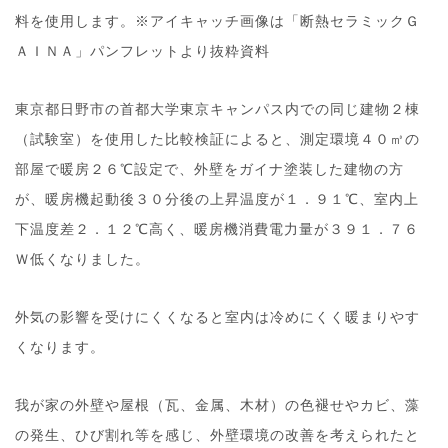
料を使用します。※アイキャッチ画像は「断熱セラミックＧ
ＡＩＮＡ」パンフレットより抜粋資料
東京都日野市の首都大学東京キャンパス内での同じ建物２棟
（試験室）を使用した比較検証によると、測定環境４０㎥の
部屋で暖房２６℃設定で、外壁をガイナ塗装した建物の方
が、暖房機起動後３０分後の上昇温度が１．９１℃、室内上
下温度差２．１２℃高く、暖房機消費電力量が３９１．７６
Ｗ低くなりました。
外気の影響を受けにくくなると室内は冷めにくく暖まりやす
くなります。
我が家の外壁や屋根（瓦、金属、木材）の色褪せやカビ、藻
の発生、ひび割れ等を感じ、外壁環境の改善を考えられたと