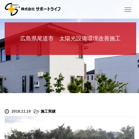
T
o
g
g
l
広島県尾道市 太陽光設備環境改善施工
e
n
a
v
i
g
a
t
i
o
n
2018.11.19
施工実績