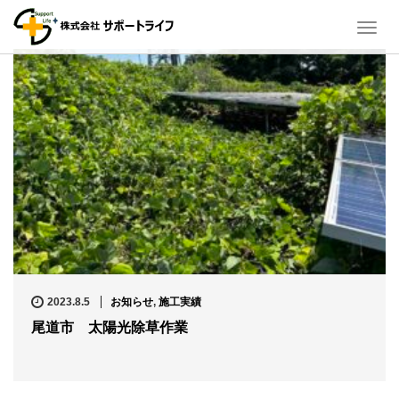
T
o
g
g
l
e
n
a
v
i
g
a
t
i
o
n
2023.8.5
お知らせ
,
施工実績
尾道市 太陽光除草作業