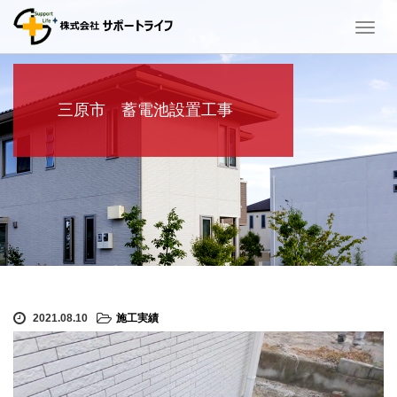
T
o
g
g
l
三原市 蓄電池設置工事
e
n
a
v
i
g
a
t
i
o
n
2021.08.10
施工実績